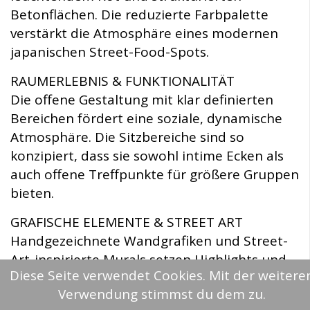
Betonflächen. Die reduzierte Farbpalette
verstärkt die Atmosphäre eines modernen
japanischen Street-Food-Spots.
RAUMERLEBNIS & FUNKTIONALITÄT
Die offene Gestaltung mit klar definierten
Bereichen fördert eine soziale, dynamische
Atmosphäre. Die Sitzbereiche sind so
konzipiert, dass sie sowohl intime Ecken als
auch offene Treffpunkte für größere Gruppen
bieten.
GRAFISCHE ELEMENTE & STREET ART
Handgezeichnete Wandgrafiken und Street-
Art-inspirierte Murals setzen Highlights und
Diese Seite verwendet Cookies. Mit der weitere
verankern das Konzept visuell in der urbanen
Verwendung stimmst du dem zu.
Welt Tokios. Sie schaffen eine Brücke